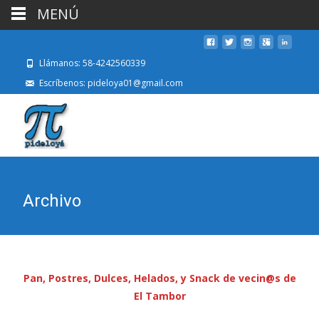
MENÚ
Llámanos: 58-4242560339
Escríbenos: pideloya01@gmail.com
Archivo
Pan, Postres, Dulces, Helados, y Snack de vecin@s de
El Tambor