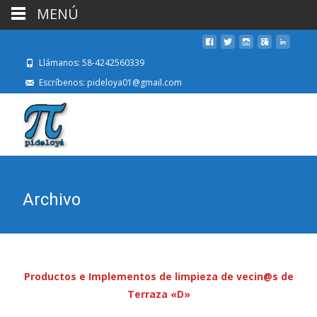
MENÚ
Llámanos: 58-4242560339
Escríbenos: pideloya01@gmail.com
Archivo
Productos e Implementos de limpieza de vecin@s de
Terraza «D»