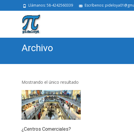
Llámanos: 58-4242560339
Escríbenos: pideloya01@gma
Archivo
Mostrando el único resultado
¿Centros Comerciales?