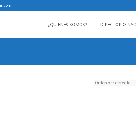
il.com
Saltar
al
¿QUIÉNES SOMOS?
DIRECTORIO NA
contenido