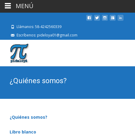
MENÚ
Llámanos: 58-4242560339
Escríbenos: pideloya01@gmail.com
¿Quiénes somos?
¿Quiénes somos?
Libro blanco