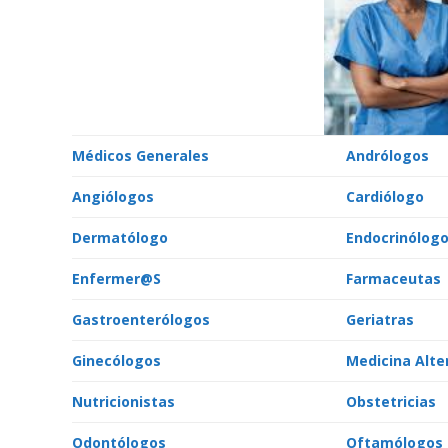
Médicos Generales
Andrólogos
Angiólogos
Cardiólogo
Dermatólogo
Endocrinólog
Enfermer@S
Farmaceutas
Gastroenterólogos
Geriatras
Ginecólogos
Medicina Alte
Nutricionistas
Obstetricias
Odontólogos
Oftamólogos