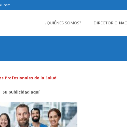
il.com
Saltar
al
¿QUIÉNES SOMOS?
DIRECTORIO NA
contenido
os Profesionales de la Salud
Su publicidad aquí