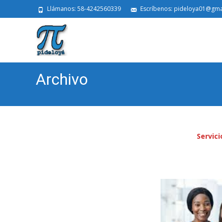
Llámanos: 58-4242560339
Escríbenos: pideloya01@gma
Archivo
Servici