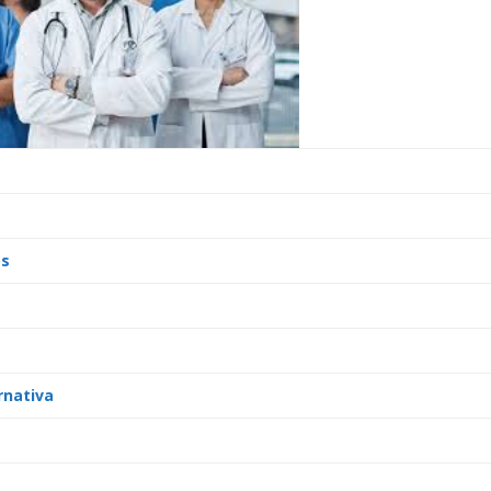
os
rnativa