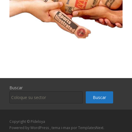
Buscar
Buscar
Copyright © Pídeloya
Powered by WordPress
, tema
i-max
por TemplatesNext.