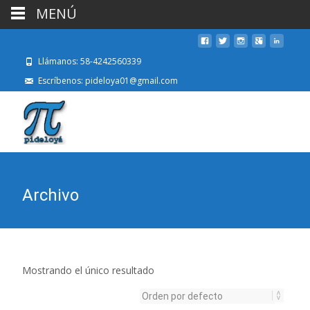
MENÚ
Llámanos: 58-4242560339
Escríbenos: pideloya01@gmail.com
Archivo
Mostrando el único resultado