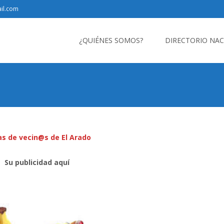
il.com
Saltar
al
¿QUIÉNES SOMOS?
DIRECTORIO NA
contenido
as de vecin@s de El Arado
Su publicidad aquí