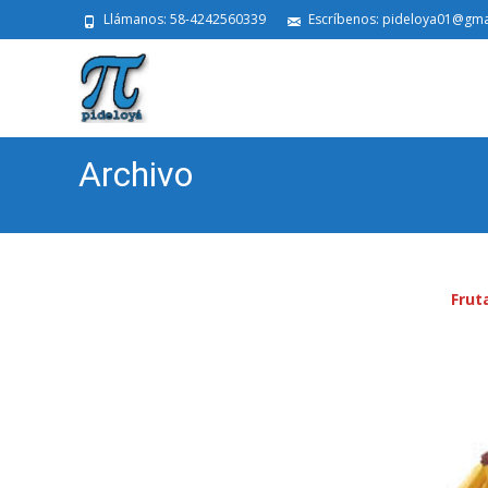
Llámanos: 58-4242560339
Escríbenos: pideloya01@gma
Archivo
Frut