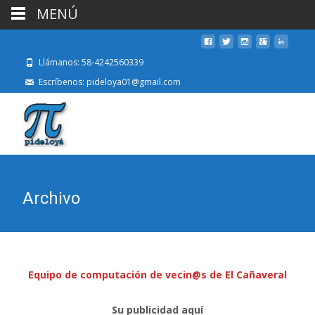
MENÚ
Llámanos: 58-4242560339
Escríbenos: pideloya01@gmail.com
Archivo
Equipo de computación de vecin@s de El Cañaveral
Su publicidad aquí