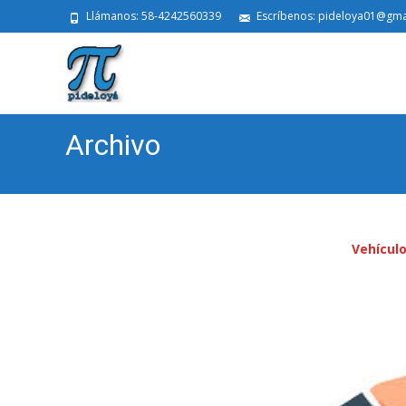
Llámanos: 58-4242560339
Escríbenos: pideloya01@gma
Archivo
Vehículo