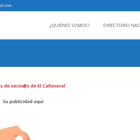
il.com
Saltar
al
¿QUIÉNES SOMOS?
DIRECTORIO NA
contenido
s de vecin@s de El Cañaveral
Su publicidad aquí