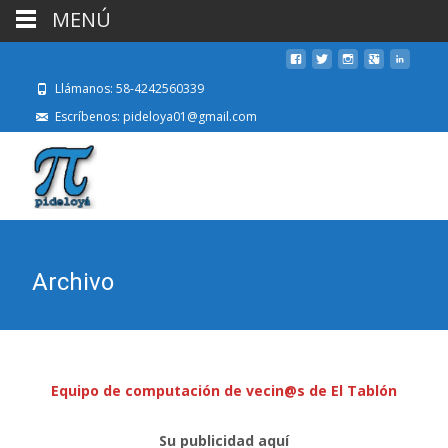
MENÚ
Llámanos: 58-4242560339
Escríbenos: pideloya01@gmail.com
Archivo
Equipo de computación de vecin@s de El Tablón
Su publicidad aquí