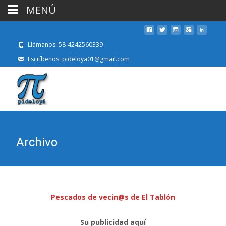
MENÚ
Llámanos: 58-4242560339
Escríbenos: pideloya01@gmail.com
Archivo
Pescados de vecin@s de El Tablón
Su publicidad aquí