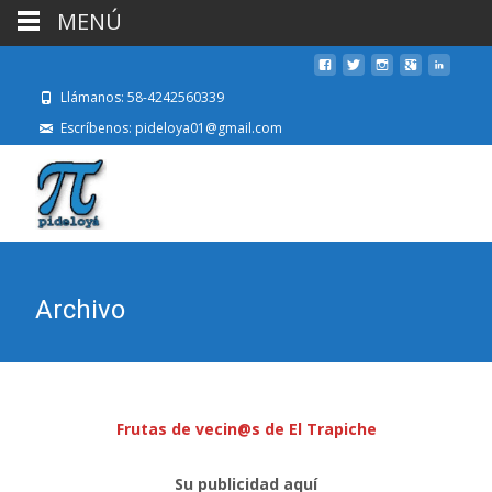
MENÚ
Llámanos: 58-4242560339
Escríbenos: pideloya01@gmail.com
Archivo
Frutas de vecin@s de El Trapiche
Su publicidad aquí