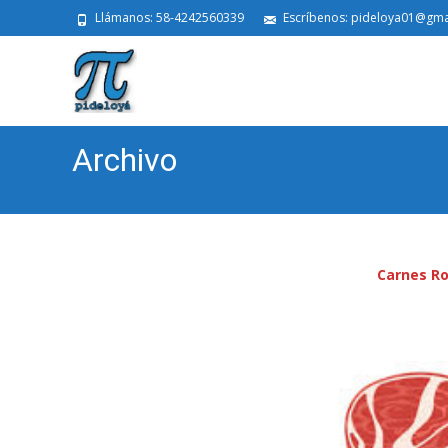
Llámanos: 58-4242560339
Escríbenos: pideloya01@gma
Archivo
Carnes Ro