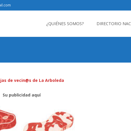
il.com
Saltar
al
¿QUIÉNES SOMOS?
DIRECTORIO NA
contenido
jas de vecin@s de La Arboleda
Su publicidad aquí