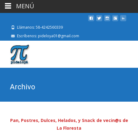
MENÚ
Llámanos: 58-4242560339
Escríbenos: pideloya01@gmail.com
Archivo
Pan, Postres, Dulces, Helados, y Snack de vecin@s de
La Floresta