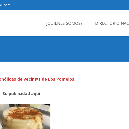
il.com
Saltar
al
¿QUIÉNES SOMOS?
DIRECTORIO NA
contenido
ohólicas de vecin@s de Los Pomelos
Su publicidad aquí