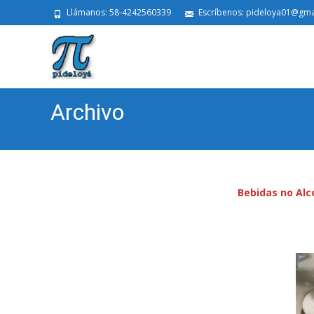
Llámanos: 58-4242560339
Escríbenos: pideloya01@gma
Archivo
Bebidas no Alc