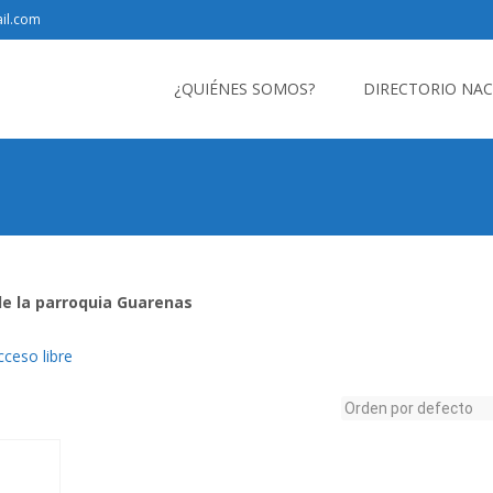
il.com
Saltar
al
¿QUIÉNES SOMOS?
DIRECTORIO NA
contenido
de la parroquia Guarenas
cceso libre