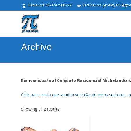
Llámanos: 58-4242560339
Escríbenos: pideloya01@gma
Archivo
Bienvenidos/a al Conjunto Residencial Michelandia 
Click para ver lo que venden vecin@s de otros sectores, a
Showing all 2 results