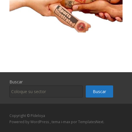
Buscar
Buscar
Copyright © Pídeloya
Powered by WordPress
, tema
i-max
por TemplatesNext.