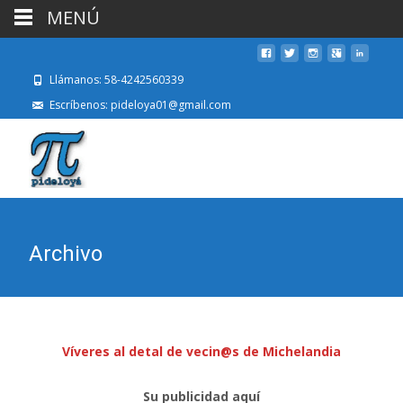
MENÚ
Llámanos: 58-4242560339
Escríbenos: pideloya01@gmail.com
Archivo
Víveres al detal de vecin@s de Michelandia
Su publicidad aquí