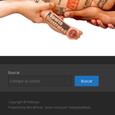
Buscar
Buscar
Copyright © Pídeloya
Powered by WordPress
, tema
i-max
por TemplatesNext.