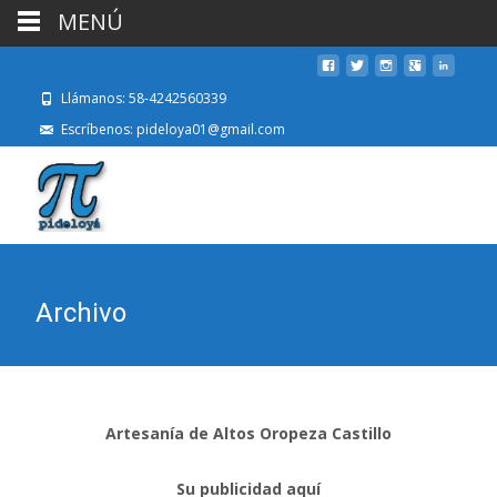
MENÚ
Llámanos: 58-4242560339
Escríbenos: pideloya01@gmail.com
Archivo
Artesanía de Altos Oropeza Castillo
Su publicidad aquí