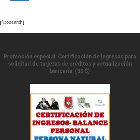
[fibosearch]
Promoción especial: Certificación de Ingresos para
solicitud de tarjetas de créditos y actualización
bancaria
.
(30 $)