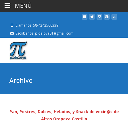
MENÚ
Llámanos: 58-4242560339
Escríbenos: pideloya01@gmail.com
Archivo
Pan, Postres, Dulces, Helados, y Snack de vecin@s de
Altos Oropeza Castillo