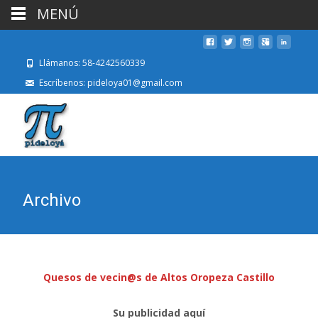
MENÚ
Llámanos: 58-4242560339
Escríbenos: pideloya01@gmail.com
Archivo
Quesos de vecin@s de Altos Oropeza Castillo
Su publicidad aquí