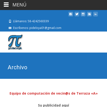
MENÚ
Llámanos: 58-4242560339
Escríbenos: pideloya01@gmail.com
Archivo
Equipo de computación de vecin@s de Terraza «A»
Su publicidad aquí