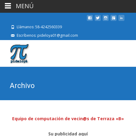
MENÚ
Llámanos: 58-4242560339
Escríbenos: pideloya01@gmail.com
Archivo
Equipo de computación de vecin@s de Terraza «B»
Su publicidad aquí