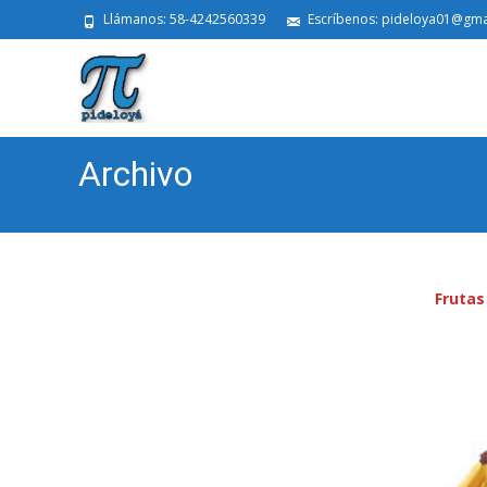
Llámanos: 58-4242560339
Escríbenos: pideloya01@gma
Archivo
Frutas