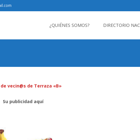
il.com
Saltar
al
¿QUIÉNES SOMOS?
DIRECTORIO NA
contenido
 de vecin@s de Terraza «B»
Su publicidad aquí