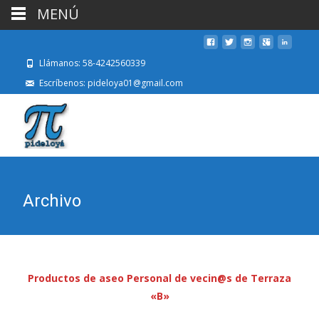
MENÚ
Llámanos: 58-4242560339
Escríbenos: pideloya01@gmail.com
Archivo
Productos de aseo Personal de vecin@s de Terraza
«B»