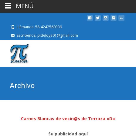
MENÚ
Llámanos: 58-4242560339
Escríbenos: pideloya01@gmail.com
Archivo
Carnes Blancas de vecin@s de Terraza «D»
Su publicidad aquí