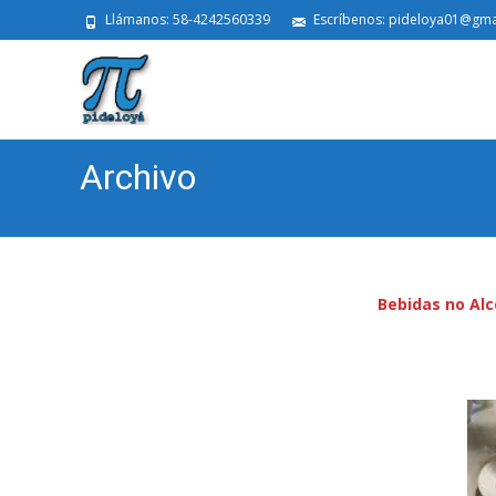
Llámanos: 58-4242560339
Escríbenos: pideloya01@gma
Archivo
Bebidas no Alc