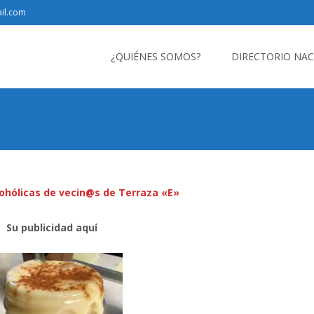
il.com
Saltar
al
¿QUIÉNES SOMOS?
DIRECTORIO NA
contenido
ohólicas de vecin@s de Terraza «E»
Su publicidad aquí