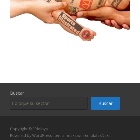
Buscar
Buscar
Copyright © Pídeloya
Powered by WordPress
, tema
i-max
por TemplatesNext.