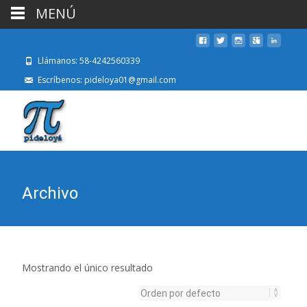
MENÚ
Llámanos: 58-4242560339
Escríbenos: pideloya01@gmail.com
Archivo
Mostrando el único resultado