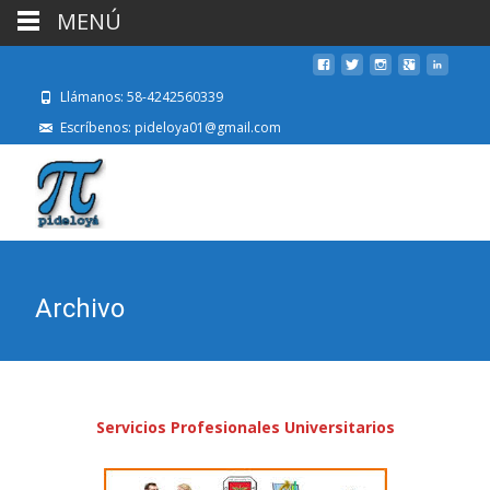
MENÚ
Llámanos: 58-4242560339
Escríbenos: pideloya01@gmail.com
Archivo
Servicios Profesionales Universitarios