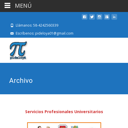
MENÚ
Llámanos: 58-4242560339
Escríbenos: pideloya01@gmail.com
Archivo
Servicios Profesionales Universitarios