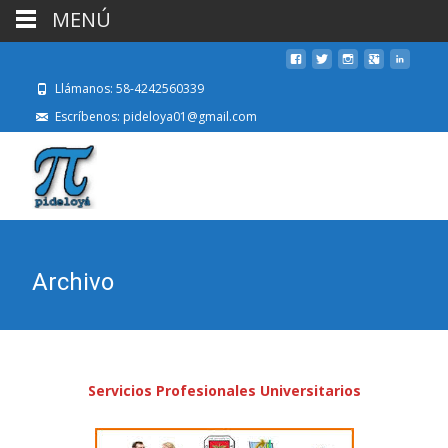
MENÚ
Llámanos: 58-4242560339
Escríbenos: pideloya01@gmail.com
Archivo
Servicios Profesionales Universitarios