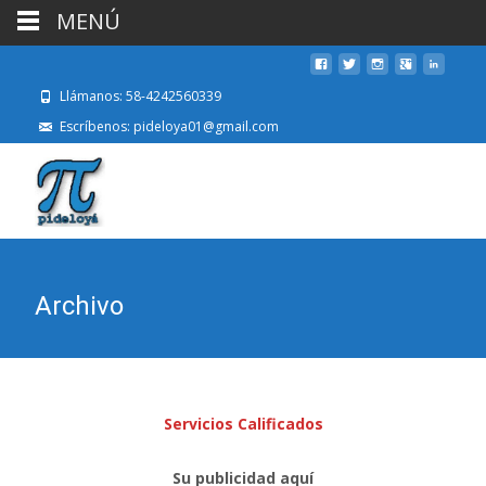
MENÚ
Llámanos: 58-4242560339
Escríbenos: pideloya01@gmail.com
Archivo
Servicios Calificados
Su publicidad aquí