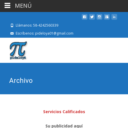
MENÚ
Llámanos: 58-4242560339
Escríbenos: pideloya01@gmail.com
Archivo
Servicios Calificados
Su publicidad aquí