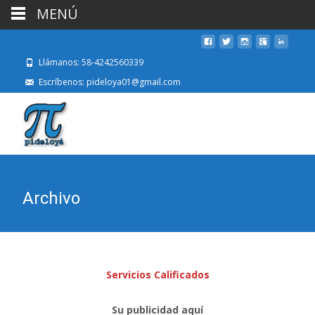
MENÚ
Llámanos: 58-4242560339
Escríbenos: pideloya01@gmail.com
Archivo
Servicios Calificados
Su publicidad aquí