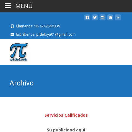
MENÚ
Llámanos: 58-4242560339
Escríbenos: pideloya01@gmail.com
Archivo
Servicios Calificados
Su publicidad aquí