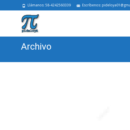
Llámanos: 58-4242560339
Escríbenos: pideloya01@gma
Archivo