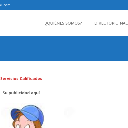
il.com
Saltar
al
¿QUIÉNES SOMOS?
DIRECTORIO NA
contenido
Servicios Calificados
Su publicidad aquí