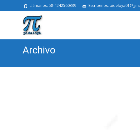
Llámanos: 58-4242560339
Escríbenos: pideloya01@gma
Archivo