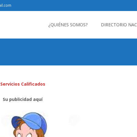
il.com
Saltar
al
¿QUIÉNES SOMOS?
DIRECTORIO NA
contenido
Servicios Calificados
Su publicidad aquí