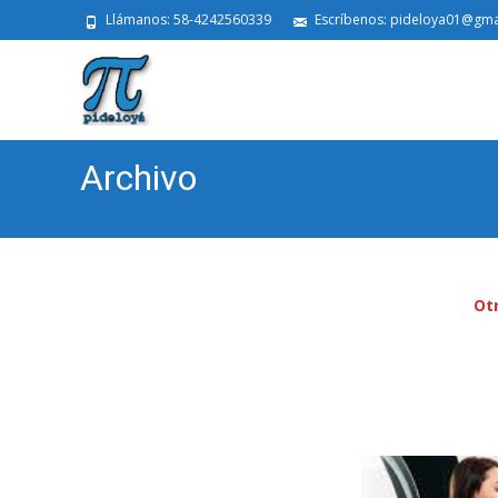
Llámanos: 58-4242560339
Escríbenos: pideloya01@gma
Archivo
Otr