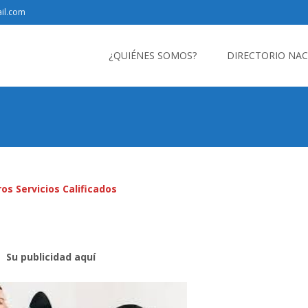
il.com
Saltar
al
¿QUIÉNES SOMOS?
DIRECTORIO NA
contenido
os Servicios Calificados
Su publicidad aquí