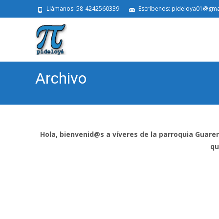
Llámanos: 58-4242560339
Escríbenos: pideloya01@gma
Archivo
Hola, bienvenid@s a víveres de la parroquia Guare
qu