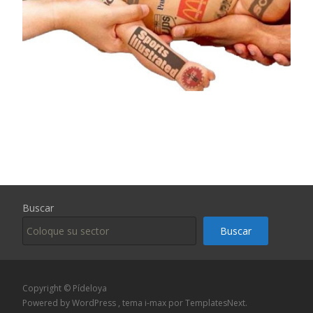
Buscar
Buscar
Copyright © Pídeloya
Powered by WordPress
, tema
i-max
por TemplatesNext.