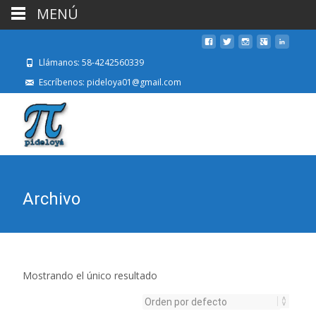
MENÚ
Llámanos: 58-4242560339
Escríbenos: pideloya01@gmail.com
Archivo
Mostrando el único resultado