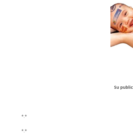
Su publi
*.*
*.*