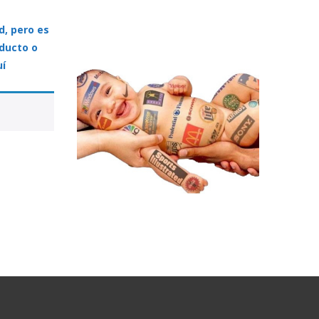
d, pero es
oducto o
uí