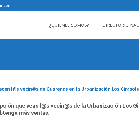
il.com
Saltar
al
¿QUIÉNES SOMOS?
DIRECTORIO NA
contenido
ecen l@s vecin@s de Guarenas en la Urbanización Los Girasol
opción que vean l@s vecin@s de la Urbanización Los Gi
btenga más ventas.