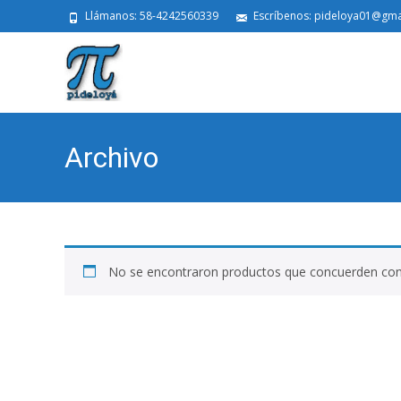
Llámanos: 58-4242560339
Escríbenos: pideloya01@gma
Archivo
No se encontraron productos que concuerden con 