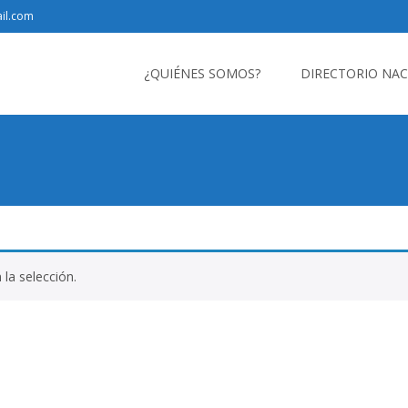
il.com
Saltar
al
¿QUIÉNES SOMOS?
DIRECTORIO NA
contenido
la selección.