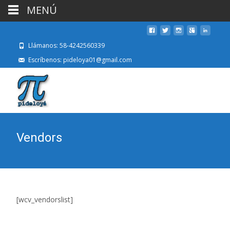
MENÚ
Llámanos: 58-4242560339
Escríbenos: pideloya01@gmail.com
Vendors
[wcv_vendorslist]