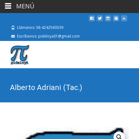
MENÚ
Llámanos: 58-4242560339
Escríbenos: pideloya01@gmail.com
Alberto Adriani (Tac.)