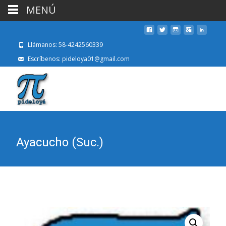
MENÚ
Llámanos: 58-4242560339
Escríbenos: pideloya01@gmail.com
Ayacucho (Suc.)