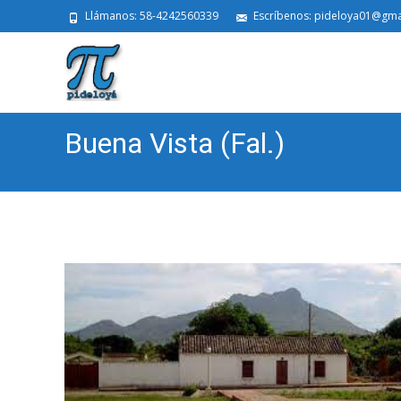
Llámanos: 58-4242560339
Escríbenos: pideloya01@gma
Buena Vista (Fal.)