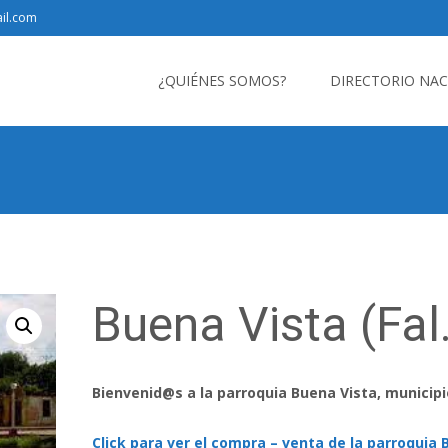
il.com
Saltar
al
¿QUIÉNES SOMOS?
DIRECTORIO NA
contenido
Buena Vista (Fal
Bienvenid@s a la parroquia Buena Vista, municipi
Click para ver el compra – venta de la parroquia