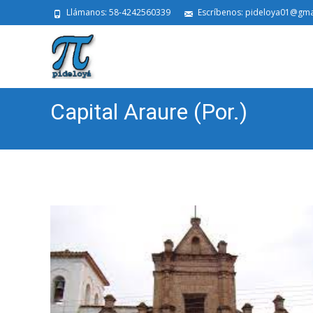
Llámanos: 58-4242560339
Escríbenos: pideloya01@gma
Capital Araure (Por.)