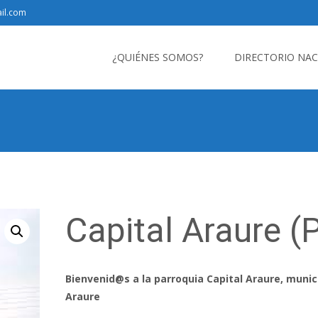
il.com
Saltar
al
¿QUIÉNES SOMOS?
DIRECTORIO NA
contenido
Capital Araure (P
Bienvenid@s a la parroquia Capital Araure, munic
Araure