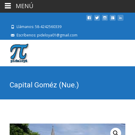
MENÚ
Llámanos: 58-4242560339
Escríbenos: pideloya01@gmail.com
Capital Goméz (Nue.)