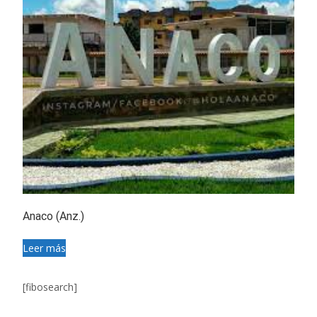
Anaco (Anz.)
Leer más
[fibosearch]