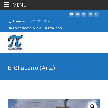
MENÚ
Llámanos: 58-4242560339
Escríbenos: pideloya01@gmail.com
El Chaparro (Anz.)