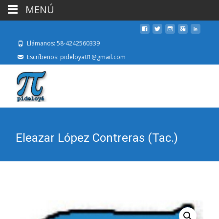
MENÚ
Llámanos: 58-4242560339
Escríbenos: pideloya01@gmail.com
Eleazar López Contreras (Tac.)