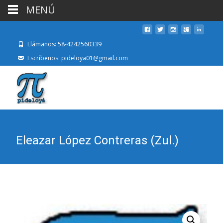
MENÚ
Llámanos: 58-4242560339
Escríbenos: pideloya01@gmail.com
Eleazar López Contreras (Zul.)